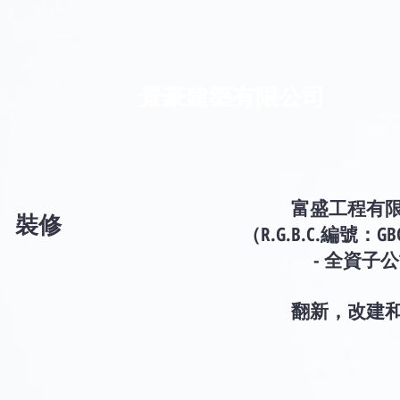
景豪建築有限公司
富盛工程有
裝修
（R.G.B.C.編號：GBC
- 全資子
翻新，改建